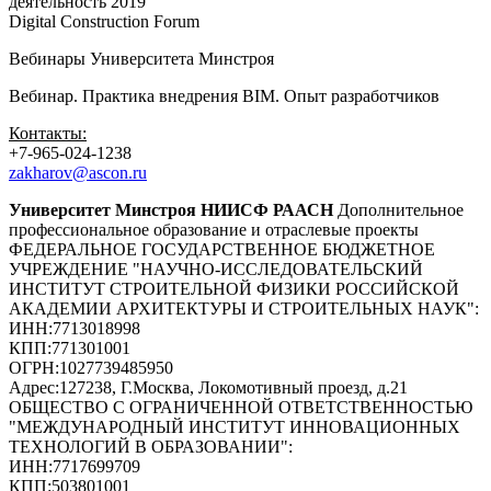
деятельность 2019
"
Digital Construction Forum
Вебинары Университета Минстроя
Вебинар. Практика внедрения BIM. Опыт разработчиков
Ко
нтакты:
+7-965-024-1238
zakharov@ascon.ru
Университет Минстроя НИИСФ РААСН
Дополнительное
профессиональное образование и отраслевые проекты
ФЕДЕРАЛЬНОЕ ГОСУДАРСТВЕННОЕ БЮДЖЕТНОЕ
УЧРЕЖДЕНИЕ "НАУЧНО-ИССЛЕДОВАТЕЛЬСКИЙ
ИНСТИТУТ СТРОИТЕЛЬНОЙ ФИЗИКИ РОССИЙСКОЙ
АКАДЕМИИ АРХИТЕКТУРЫ И СТРОИТЕЛЬНЫХ НАУК"
:
ИНН:
7713018998
КПП:
771301001
ОГРН:
1027739485950
Адрес:
127238, Г.Москва, Локомотивный проезд, д.21
ОБЩЕСТВО С ОГРАНИЧЕННОЙ ОТВЕТСТВЕННОСТЬЮ
"МЕЖДУНАРОДНЫЙ ИНСТИТУТ ИННОВАЦИОННЫХ
ТЕХНОЛОГИЙ В ОБРАЗОВАНИИ"
:
ИНН:
7717699709
КПП:
503801001