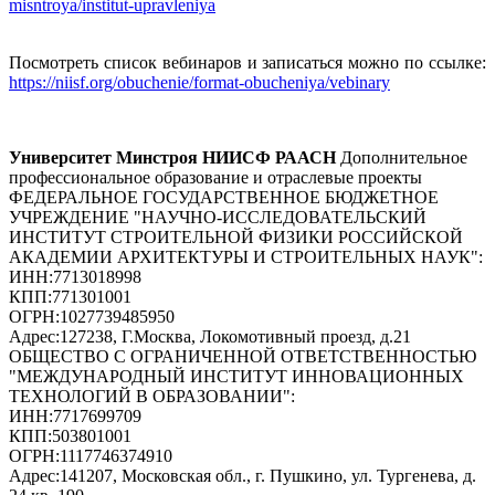
misntroya/institut-upravleniya
Посмотреть список вебинаров и записаться можно по ссылке:
https://niisf.org/obuchenie/format-obucheniya/vebinary
Университет Минстроя НИИСФ РААСН
Дополнительное
профессиональное образование и отраслевые проекты
ФЕДЕРАЛЬНОЕ ГОСУДАРСТВЕННОЕ БЮДЖЕТНОЕ
УЧРЕЖДЕНИЕ "НАУЧНО-ИССЛЕДОВАТЕЛЬСКИЙ
ИНСТИТУТ СТРОИТЕЛЬНОЙ ФИЗИКИ РОССИЙСКОЙ
АКАДЕМИИ АРХИТЕКТУРЫ И СТРОИТЕЛЬНЫХ НАУК"
:
ИНН:
7713018998
КПП:
771301001
ОГРН:
1027739485950
Адрес:
127238, Г.Москва, Локомотивный проезд, д.21
ОБЩЕСТВО С ОГРАНИЧЕННОЙ ОТВЕТСТВЕННОСТЬЮ
"МЕЖДУНАРОДНЫЙ ИНСТИТУТ ИННОВАЦИОННЫХ
ТЕХНОЛОГИЙ В ОБРАЗОВАНИИ"
:
ИНН:
7717699709
КПП:
503801001
ОГРН:
1117746374910
Адрес:
141207, Московская обл., г. Пушкино, ул. Тургенева, д.