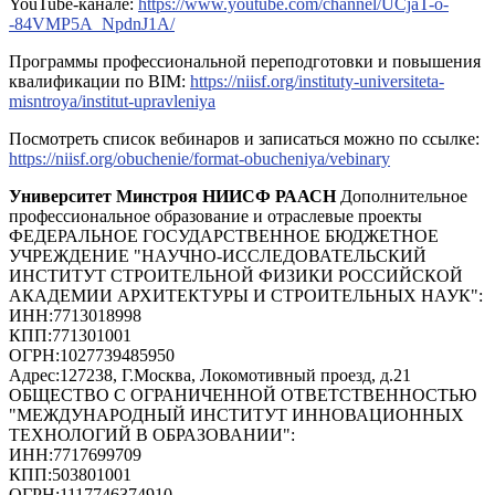
YouTube-канале:
https://www.youtube.com/channel/UCjaT-o-
-84VMP5A_NpdnJ1A/
Программы профессиональной переподготовки и повышения
квалификации по BIM:
https://niisf.org/instituty-universiteta-
misntroya/institut-upravleniya
Посмотреть список вебинаров и записаться можно по ссылке:
https://niisf.org/obuchenie/format-obucheniya/vebinary
Университет Минстроя НИИСФ РААСН
Дополнительное
профессиональное образование и отраслевые проекты
ФЕДЕРАЛЬНОЕ ГОСУДАРСТВЕННОЕ БЮДЖЕТНОЕ
УЧРЕЖДЕНИЕ "НАУЧНО-ИССЛЕДОВАТЕЛЬСКИЙ
ИНСТИТУТ СТРОИТЕЛЬНОЙ ФИЗИКИ РОССИЙСКОЙ
АКАДЕМИИ АРХИТЕКТУРЫ И СТРОИТЕЛЬНЫХ НАУК"
:
ИНН:
7713018998
КПП:
771301001
ОГРН:
1027739485950
Адрес:
127238, Г.Москва, Локомотивный проезд, д.21
ОБЩЕСТВО С ОГРАНИЧЕННОЙ ОТВЕТСТВЕННОСТЬЮ
"МЕЖДУНАРОДНЫЙ ИНСТИТУТ ИННОВАЦИОННЫХ
ТЕХНОЛОГИЙ В ОБРАЗОВАНИИ"
:
ИНН:
7717699709
КПП:
503801001
ОГРН:
1117746374910