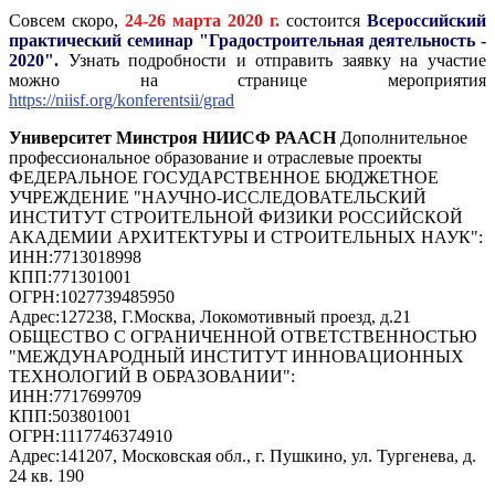
Совсем скоро,
2
4-26 марта 2020 г.
состоится
Всероссийский
практический семинар "Градостроительная деятельность -
2020".
Узнать подробности и отправить заявку на участие
можно на странице мероприятия
https://niisf.org/konferentsii/grad
Университет Минстроя НИИСФ РААСН
Дополнительное
профессиональное образование и отраслевые проекты
ФЕДЕРАЛЬНОЕ ГОСУДАРСТВЕННОЕ БЮДЖЕТНОЕ
УЧРЕЖДЕНИЕ "НАУЧНО-ИССЛЕДОВАТЕЛЬСКИЙ
ИНСТИТУТ СТРОИТЕЛЬНОЙ ФИЗИКИ РОССИЙСКОЙ
АКАДЕМИИ АРХИТЕКТУРЫ И СТРОИТЕЛЬНЫХ НАУК"
:
ИНН:
7713018998
КПП:
771301001
ОГРН:
1027739485950
Адрес:
127238, Г.Москва, Локомотивный проезд, д.21
ОБЩЕСТВО С ОГРАНИЧЕННОЙ ОТВЕТСТВЕННОСТЬЮ
"МЕЖДУНАРОДНЫЙ ИНСТИТУТ ИННОВАЦИОННЫХ
ТЕХНОЛОГИЙ В ОБРАЗОВАНИИ"
:
ИНН:
7717699709
КПП:
503801001
ОГРН:
1117746374910
Адрес:
141207, Московская обл., г. Пушкино, ул. Тургенева, д.
24 кв. 190