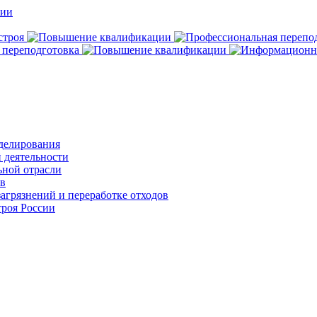
делирования
 деятельности
ьной отрасли
ов
агрязнений и переработке отходов
роя России