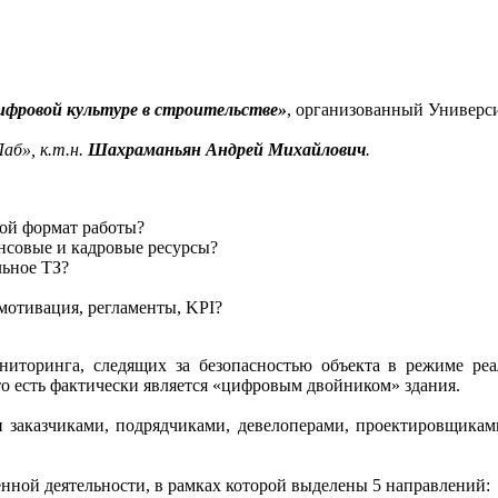
цифровой культуре в строительстве»
, организованный Универс
аб», к.т.н.
Шахраманьян Андрей Михайлови
ч
.
ой формат работы?
нсовые и кадровые ресурсы?
льное ТЗ?
мотивация, регламенты, KPI?
иторинга, следящих за безопасностью объекта в режиме реа
о есть фактически является «цифровым двойником» здания.
и заказчиками, подрядчиками, девелоперами, проектировщиками
енной деятельности, в рамках которой выделены 5 направлений: