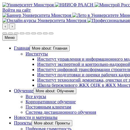
Войти на сайт
‹
›
Меню
Главная
More about: Главная
Институты
Институт управления и информационного мо
Институт экспертной и контрольно-надзорной
Институт цифровой трансформации строител
Институт подготовки и оценки рабочих кадр
Институт технологий демонтажа, очистки от з
Школа бережливого ЖКХ ОЦК в ЖКХ Минст
Обучение
More about: Обучение
Все курсы
Корпоративное обучение
Постоянным клиентам
Система дистанционного обучения
Новости и материалы
Проекты
More about: Проекты
Цифровая грамотность