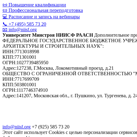
📜 Повышение квалификации
📜 Профессиональная переподготовка
💻 Расписание и запись на вебинары
📞 +7 (495) 585 73 20
📧 info@niisf.org
Университет Минстроя НИИСФ РААСН
Дополнительное про
ФЕДЕРАЛЬНОЕ ГОСУДАРСТВЕННОЕ БЮДЖЕТНОЕ УЧРЕ
АРХИТЕКТУРЫ И СТРОИТЕЛЬНЫХ НАУК"
:
ИНН:
7713018998
КПП:
771301001
ОГРН:
1027739485950
Адрес:
127238, Г.Москва, Локомотивный проезд, д.21
ОБЩЕСТВО С ОГРАНИЧЕННОЙ ОТВЕТСТВЕННОСТЬЮ 
ИНН:
7717699709
КПП:
503801001
ОГРН:
1117746374910
Адрес:
141207, Московская обл., г. Пушкино, ул. Тургенева, д. 24
info@niisf.org
+7 (925) 585 73 20
Этот сайт использует Cookies с целью персонализации сервисов