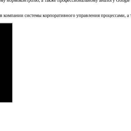
му нормоконтролю, а также профессиональному аналогу Google D
 компании системы корпоративного управления процессами, а т