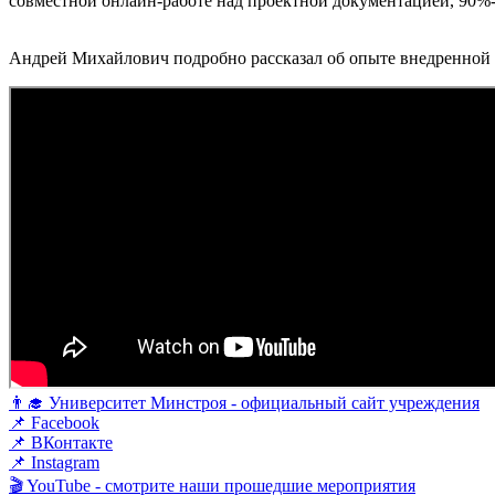
совместной онлайн-работе над проектной документацией, 90%-
Андрей Михайлович подробно рассказал об опыте внедренной в
👨‍🎓 Университет Минстроя - официальный сайт учреждения
📌 Facebook
📌 ВКонтакте
📌 Instagram
🎬 YouTube - смотрите наши прошедшие мероприятия