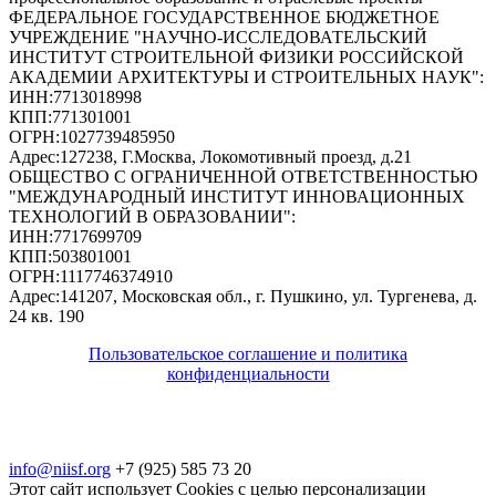
ФЕДЕРАЛЬНОЕ ГОСУДАРСТВЕННОЕ БЮДЖЕТНОЕ
УЧРЕЖДЕНИЕ "НАУЧНО-ИССЛЕДОВАТЕЛЬСКИЙ
ИНСТИТУТ СТРОИТЕЛЬНОЙ ФИЗИКИ РОССИЙСКОЙ
АКАДЕМИИ АРХИТЕКТУРЫ И СТРОИТЕЛЬНЫХ НАУК"
:
ИНН:
7713018998
КПП:
771301001
ОГРН:
1027739485950
Адрес:
127238, Г.Москва, Локомотивный проезд, д.21
ОБЩЕСТВО С ОГРАНИЧЕННОЙ ОТВЕТСТВЕННОСТЬЮ
"МЕЖДУНАРОДНЫЙ ИНСТИТУТ ИННОВАЦИОННЫХ
ТЕХНОЛОГИЙ В ОБРАЗОВАНИИ"
:
ИНН:
7717699709
КПП:
503801001
ОГРН:
1117746374910
Адрес:
141207, Московская обл., г. Пушкино, ул. Тургенева, д.
24 кв. 190
Пользовательское соглашение и политика
конфиденциальности
© 2018-2025. A.POST. Все права защищены
законодательством РФ
info@niisf.org
+7 (925) 585 73 20
Этот сайт использует Cookies с целью персонализации