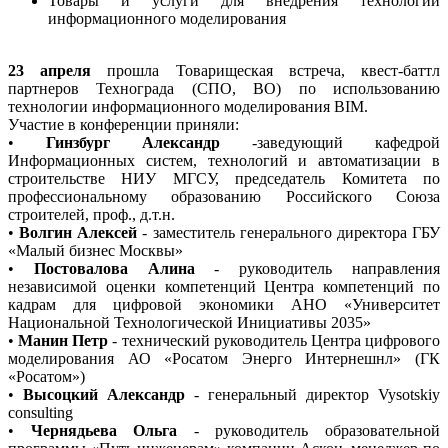
Товары и услуги для внедрения технологий
информационного моделирования
23 апреля
прошла Товарищеская встреча, квест-баттл
партнеров Технограда (СПО, ВО) по использованию
технологии информационного моделирования BIM.
Участие в конференции приняли:
•
Гинзбург Александр
-заведующий кафедрой
Информационных систем, технологий и автоматизации в
строительстве НИУ МГСУ, председатель Комитета по
профессиональному образованию Российского Союза
строителей, проф., д.т.н.
•
Волгин Алексей
- заместитель генерального директора ГБУ
«Малый бизнес Москвы»
•
Постовалова Алина
- руководитель направления
независимой оценки компетенций Центра компетенций по
кадрам для цифровой экономики АНО «Университет
Национальной Технологической Инициативы 2035»
•
Манин Петр
- технический руководитель Центра цифрового
моделирования АО «Росатом Энерго Интернешнл» (ГК
«Росатом»)
•
Высоцкий Александр
- генеральный директор Vysotskiy
consulting
•
Чернядьева Ольга
- руководитель образовательной