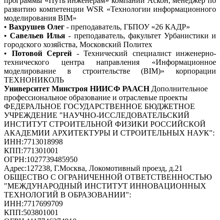
программы «Путь инженерам» компании Аскон, менеджер по
развитию компетенции WSR «Технологии информационного
моделирования BIM»
•
Вахрушев Олег
- преподаватель, ГБПОУ «26 КАДР»
•
Савельев Илья
- преподаватель, факультет Урбанистики и
городского хозяйства, Московский Политех
•
Потовой Сергей
- Технический специалист инженерно-
технического центра направления «Информационное
моделирование в строительстве (BIM)» корпорации
ТЕХНОНИКОЛЬ
Университет Минстроя НИИСФ РААСН
Дополнительное
профессиональное образование и отраслевые проекты
ФЕДЕРАЛЬНОЕ ГОСУДАРСТВЕННОЕ БЮДЖЕТНОЕ
УЧРЕЖДЕНИЕ "НАУЧНО-ИССЛЕДОВАТЕЛЬСКИЙ
ИНСТИТУТ СТРОИТЕЛЬНОЙ ФИЗИКИ РОССИЙСКОЙ
АКАДЕМИИ АРХИТЕКТУРЫ И СТРОИТЕЛЬНЫХ НАУК"
:
ИНН:
7713018998
КПП:
771301001
ОГРН:
1027739485950
Адрес:
127238, Г.Москва, Локомотивный проезд, д.21
ОБЩЕСТВО С ОГРАНИЧЕННОЙ ОТВЕТСТВЕННОСТЬЮ
"МЕЖДУНАРОДНЫЙ ИНСТИТУТ ИННОВАЦИОННЫХ
ТЕХНОЛОГИЙ В ОБРАЗОВАНИИ"
:
ИНН:
7717699709
КПП:
503801001