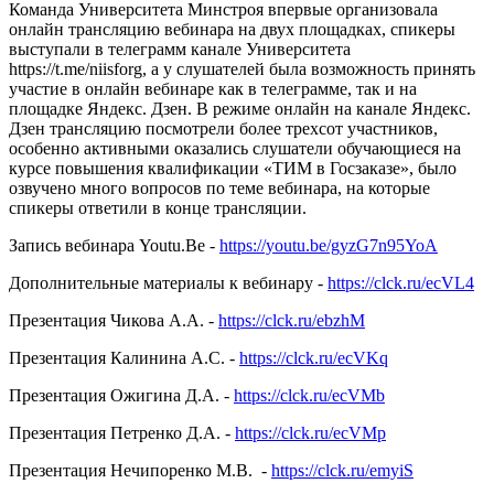
Команда Университета Минстроя впервые организовала
онлайн трансляцию вебинара на двух площадках, спикеры
выступали в телеграмм канале Университета
https://t.me/niisforg, а у слушателей была возможность принять
участие в онлайн вебинаре как в телеграмме, так и на
площадке Яндекс. Дзен. В режиме онлайн на канале Яндекс.
Дзен трансляцию посмотрели более трехсот участников,
особенно активными оказались слушатели обучающиеся на
курсе повышения квалификации «ТИМ в Госзаказе», было
озвучено много вопросов по теме вебинара, на которые
спикеры ответили в конце трансляции.
Запись вебинара Youtu.Be -
https://youtu.be/gyzG7n95YoA
Дополнительные материалы к вебинару -
https://clck.ru/ecVL4
Презентация Чикова А.А. -
https://clck.ru/ebzhM
Презентация Калинина А.С. -
https://clck.ru/ecVKq
Презентация Ожигина Д.А. -
https://clck.ru/ecVMb
Презентация Петренко Д.А. -
https://clck.ru/ecVMp
Презентация Нечипоренко М.В. -
https://clck.ru/emyiS