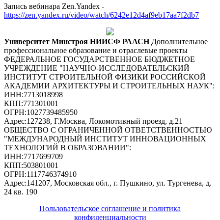
Запись вебинара Zen.Yandex -
https://zen.yandex.ru/video/watch/6242e12d4af9eb17aa7f2db7
Университет Минстроя НИИСФ РААСН
Дополнительное
профессиональное образование и отраслевые проекты
ФЕДЕРАЛЬНОЕ ГОСУДАРСТВЕННОЕ БЮДЖЕТНОЕ
УЧРЕЖДЕНИЕ "НАУЧНО-ИССЛЕДОВАТЕЛЬСКИЙ
ИНСТИТУТ СТРОИТЕЛЬНОЙ ФИЗИКИ РОССИЙСКОЙ
АКАДЕМИИ АРХИТЕКТУРЫ И СТРОИТЕЛЬНЫХ НАУК"
:
ИНН:
7713018998
КПП:
771301001
ОГРН:
1027739485950
Адрес:
127238, Г.Москва, Локомотивный проезд, д.21
ОБЩЕСТВО С ОГРАНИЧЕННОЙ ОТВЕТСТВЕННОСТЬЮ
"МЕЖДУНАРОДНЫЙ ИНСТИТУТ ИННОВАЦИОННЫХ
ТЕХНОЛОГИЙ В ОБРАЗОВАНИИ"
:
ИНН:
7717699709
КПП:
503801001
ОГРН:
1117746374910
Адрес:
141207, Московская обл., г. Пушкино, ул. Тургенева, д.
24 кв. 190
Пользовательское соглашение и политика
конфиденциальности