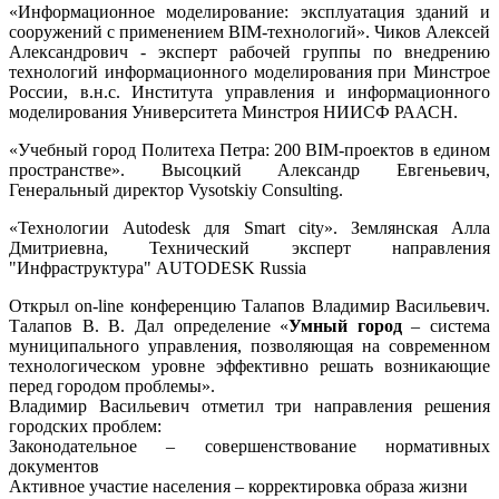
«Информационное моделирование: эксплуатация зданий и
сооружений с применением BIM-технологий». Чиков Алексей
Александрович - эксперт рабочей группы по внедрению
технологий информационного моделирования при Минстрое
России, в.н.с. Института управления и информационного
моделирования Университета Минстроя НИИСФ РААСН.
«Учебный город Политеха Петра: 200 BIM-проектов в едином
пространстве». Высоцкий Александр Евгеньевич,
Генеральный директор Vysotskiy Consulting.
«Технологии Autodesk для Smart city». Землянская Алла
Дмитриевна, Технический эксперт направления
"Инфраструктура" AUTODESK Russia
Открыл on-line к
онференцию Талапов Владимир Васильевич.
Талапов В. В. Дал определение «
Умный город
– система
муниципального управления, позволяющая на современном
технологическом уровне эффективно решать возникающие
перед городом проблемы».
Владимир Васильевич отметил три направления решения
городских проблем:
Законодательное – совершенствование нормативных
документов
Активное участие населения – корректировка образа жизни