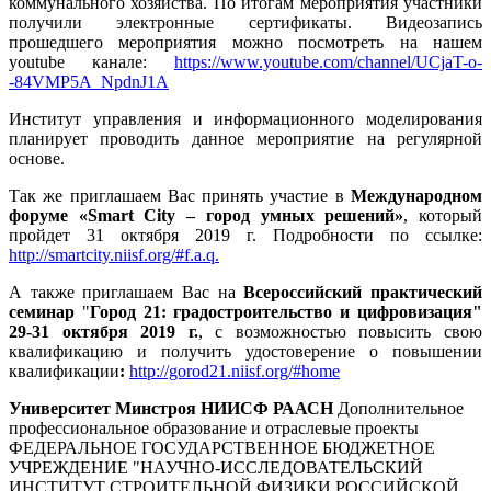
коммунального хозяйства. По итогам мероприятия участники
получили электронные сертификаты. Видеозапись
прошедшего мероприятия можно посмотреть на нашем
youtube канале:
https://www.youtube.com/channel/UCjaT-o-
-84VMP5A_NpdnJ1A
Институт управления и информационного моделирования
планирует проводить данное мероприятие на регулярной
основе.
Так же приглашаем Вас принять участие в
Международном
форуме «
Smart
City
– город умных решений»
, который
пройдет 31 октября 2019 г. Подробности по ссылке:
http://smartcity.niisf.org/#f.a.q.
А также приглашаем Вас на
Всероссийский практический
семинар
"
Город 21: градостроительство и цифровизация"
29-31 октября 2019 г.
, с возможностью повысить свою
квалификацию и получить удостоверение о повышении
квалификации
:
http://gorod21.niisf.org/#home
Университет Минстроя НИИСФ РААСН
Дополнительное
профессиональное образование и отраслевые проекты
ФЕДЕРАЛЬНОЕ ГОСУДАРСТВЕННОЕ БЮДЖЕТНОЕ
УЧРЕЖДЕНИЕ "НАУЧНО-ИССЛЕДОВАТЕЛЬСКИЙ
ИНСТИТУТ СТРОИТЕЛЬНОЙ ФИЗИКИ РОССИЙСКОЙ