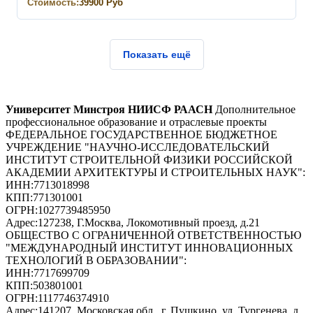
Стоимость:
39900
Руб
Показать ещё
Университет Минстроя НИИСФ РААСН
Дополнительное
профессиональное образование и отраслевые проекты
ФЕДЕРАЛЬНОЕ ГОСУДАРСТВЕННОЕ БЮДЖЕТНОЕ
УЧРЕЖДЕНИЕ "НАУЧНО-ИССЛЕДОВАТЕЛЬСКИЙ
ИНСТИТУТ СТРОИТЕЛЬНОЙ ФИЗИКИ РОССИЙСКОЙ
АКАДЕМИИ АРХИТЕКТУРЫ И СТРОИТЕЛЬНЫХ НАУК"
:
ИНН:
7713018998
КПП:
771301001
ОГРН:
1027739485950
Адрес:
127238, Г.Москва, Локомотивный проезд, д.21
ОБЩЕСТВО С ОГРАНИЧЕННОЙ ОТВЕТСТВЕННОСТЬЮ
"МЕЖДУНАРОДНЫЙ ИНСТИТУТ ИННОВАЦИОННЫХ
ТЕХНОЛОГИЙ В ОБРАЗОВАНИИ"
:
ИНН:
7717699709
КПП:
503801001
ОГРН:
1117746374910
Адрес:
141207, Московская обл., г. Пушкино, ул. Тургенева, д.