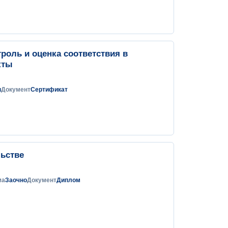
роль и оценка соответствия в
кты
н
Документ
Сертификат
льстве
ма
Заочно
Документ
Диплом