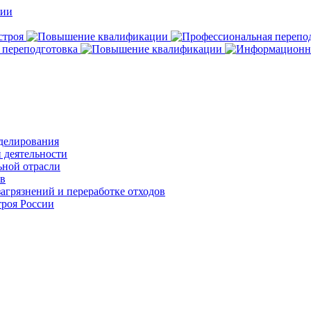
делирования
 деятельности
ьной отрасли
ов
агрязнений и переработке отходов
роя России