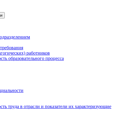
ии
подразделением
 требования
агогических) работников
сть образовательного процесса
нциальности
ть труда в отрасли и показатели их характеризующие