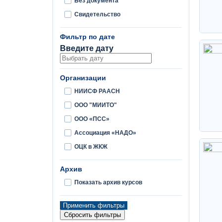
Без документа
Свидетельство
Фильтр по дате
Введите дату
Организации
НИИСФ РААСН
ООО "МИИТО"
ООО «ПСС»
Ассоциация «НАДО»
ОЦК в ЖКЖ
Архив
Показать архив курсов
Применить фильтры
Сбросить фильтры