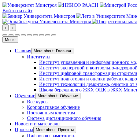
Войти на сайт
‹
›
Меню
Главная
More about: Главная
Институты
Институт управления и информационного мо
Институт экспертной и контрольно-надзорной
Институт цифровой трансформации строител
Институт подготовки и оценки рабочих кадр
Институт технологий демонтажа, очистки от з
Школа бережливого ЖКХ ОЦК в ЖКХ Минст
Обучение
More about: Обучение
Все курсы
Корпоративное обучение
Постоянным клиентам
Система дистанционного обучения
Новости и материалы
Проекты
More about: Проекты
Цифровая грамотность