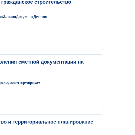
гражданское строительство
ма
Заочно
Документ
Диплом
авления сметной документации на
н
Документ
Сертификат
тво и территориальное планирование