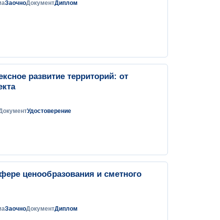
ма
Заочно
Документ
Диплом
сное развитие территорий: от
екта
Документ
Удостоверение
сфере ценообразования и сметного
ма
Заочно
Документ
Диплом