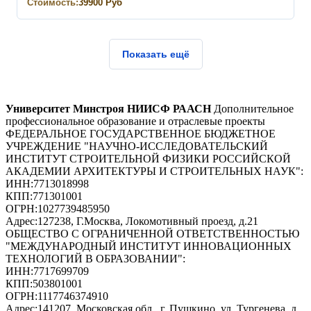
Стоимость:
39900
Руб
Показать ещё
Университет Минстроя НИИСФ РААСН
Дополнительное
профессиональное образование и отраслевые проекты
ФЕДЕРАЛЬНОЕ ГОСУДАРСТВЕННОЕ БЮДЖЕТНОЕ
УЧРЕЖДЕНИЕ "НАУЧНО-ИССЛЕДОВАТЕЛЬСКИЙ
ИНСТИТУТ СТРОИТЕЛЬНОЙ ФИЗИКИ РОССИЙСКОЙ
АКАДЕМИИ АРХИТЕКТУРЫ И СТРОИТЕЛЬНЫХ НАУК"
:
ИНН:
7713018998
КПП:
771301001
ОГРН:
1027739485950
Адрес:
127238, Г.Москва, Локомотивный проезд, д.21
ОБЩЕСТВО С ОГРАНИЧЕННОЙ ОТВЕТСТВЕННОСТЬЮ
"МЕЖДУНАРОДНЫЙ ИНСТИТУТ ИННОВАЦИОННЫХ
ТЕХНОЛОГИЙ В ОБРАЗОВАНИИ"
:
ИНН:
7717699709
КПП:
503801001
ОГРН:
1117746374910
Адрес:
141207, Московская обл., г. Пушкино, ул. Тургенева, д.