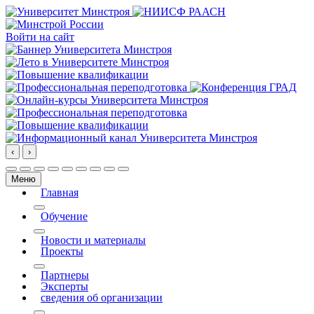
Войти на сайт
‹
›
Меню
Главная
More about: Главная
Обучение
More about: Обучение
Новости и материалы
Проекты
More about: Проекты
Партнеры
Эксперты
сведения об организации