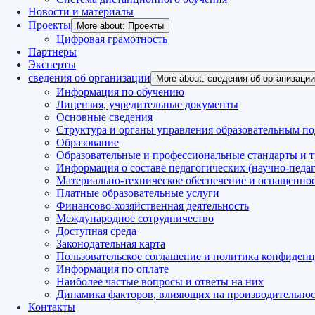
Новости и материалы
Проекты
More about: Проекты
Цифровая грамотность
Партнеры
Эксперты
сведения об организации
More about: сведения об организации
Информация по обучению
Лицензия, учредительные документы
Основные сведения
Структура и органы управления образовательным п
Образование
Образовательные и профессиональные стандарты и 
Информация о составе педагогических (научно-педа
Материально-техническое обеспечение и оснащеннос
Платные образовательные услуги
Финансово-хозяйственная деятельность
Международное сотрудничество
Доступная среда
Законодательная карта
Пользовательское соглашение и политика конфиден
Информация по оплате
Наиболее частые вопросы и ответы на них
Динамика факторов, влияющих на производительност
Контакты