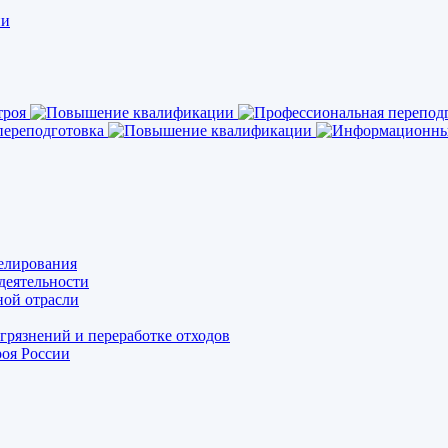
елирования
деятельности
ной отрасли
грязнений и переработке отходов
оя России