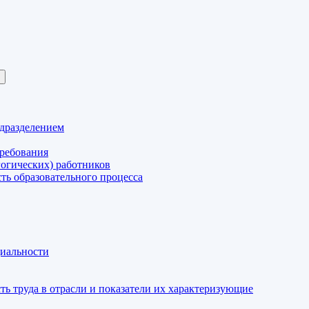
одразделением
требования
гогических) работников
ть образовательного процесса
циальности
ь труда в отрасли и показатели их характеризующие