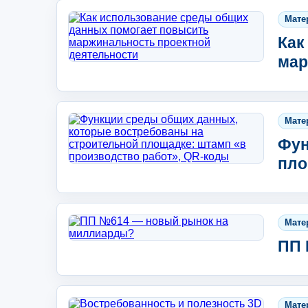
Мате
Как
мар
Мате
Фун
пло
Мате
ПП 
Мате