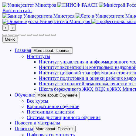
Войти на сайт
‹
›
Меню
Главная
More about: Главная
Институты
Институт управления и информационного мо
Институт экспертной и контрольно-надзорной
Институт цифровой трансформации строител
Институт подготовки и оценки рабочих кадр
Институт технологий демонтажа, очистки от з
Школа бережливого ЖКХ ОЦК в ЖКХ Минст
Обучение
More about: Обучение
Все курсы
Корпоративное обучение
Постоянным клиентам
Система дистанционного обучения
Новости и материалы
Проекты
More about: Проекты
Цифровая грамотность