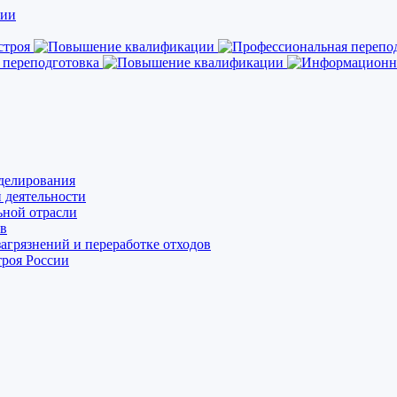
делирования
 деятельности
ьной отрасли
ов
агрязнений и переработке отходов
роя России