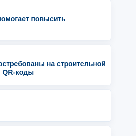
помогает повысить
остребованы на строительной
, QR-коды