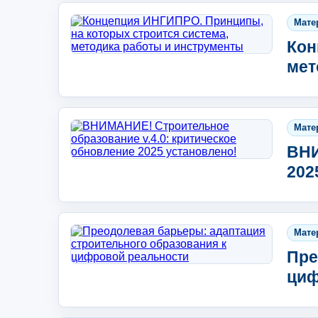
Мате
Кон
мет
Мате
ВНИ
202
Мате
Пре
циф