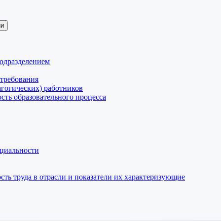
ии
подразделением
 требования
агогических) работников
сть образовательного процесса
нциальности
ть труда в отрасли и показатели их характеризующие