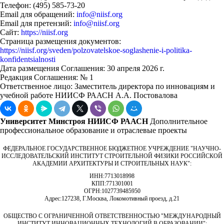
Телефон: (495) 585-73-20
Email для обращений:
info@niisf.org
Email для претензий:
info@niisf.org
Сайт:
https://niisf.org
Страница размещения документов:
https://niisf.org/sveden/polzovatelskoe-soglashenie-i-politika-
konfidentsialnosti
Дата размещения Соглашения: 30 апреля 2026 г.
Редакция Соглашения: № 1
Ответственное лицо: Заместитель директора по инновациям и
учебной работе НИИСФ РААСН А.А. Постовалова
Университет Минстроя НИИСФ РААСН
Дополнительное
профессиональное образование и отраслевые проекты
ФЕДЕРАЛЬНОЕ ГОСУДАРСТВЕННОЕ БЮДЖЕТНОЕ УЧРЕЖДЕНИЕ "НАУЧНО-
ИССЛЕДОВАТЕЛЬСКИЙ ИНСТИТУТ СТРОИТЕЛЬНОЙ ФИЗИКИ РОССИЙСКОЙ
АКАДЕМИИ АРХИТЕКТУРЫ И СТРОИТЕЛЬНЫХ НАУК"
:
ИНН:
7713018998
КПП:
771301001
ОГРН:
1027739485950
Адрес:
127238, Г.Москва, Локомотивный проезд, д.21
ОБЩЕСТВО С ОГРАНИЧЕННОЙ ОТВЕТСТВЕННОСТЬЮ "МЕЖДУНАРОДНЫЙ
ИНСТИТУТ ИННОВАЦИОННЫХ ТЕХНОЛОГИЙ В ОБРАЗОВАНИИ"
: