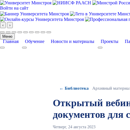
Войти на сайт
‹
›
Меню
Главная
Обучение
Новости и материалы
Проекты
Па
More about: Главная
More about: Обучение
More about: Про
← Библиотека
Архивный материа
Открытый вебин
документов для 
Четверг, 24 августа 2023