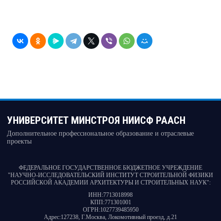
УНИВЕРСИТЕТ МИНСТРОЯ НИИСФ РААСН
Дополнительное профессиональное образование и отраслевые
проекты
ФЕДЕРАЛЬНОЕ ГОСУДАРСТВЕННОЕ БЮДЖЕТНОЕ УЧРЕЖДЕНИЕ
"НАУЧНО-ИССЛЕДОВАТЕЛЬСКИЙ ИНСТИТУТ СТРОИТЕЛЬНОЙ ФИЗИКИ
РОССИЙСКОЙ АКАДЕМИИ АРХИТЕКТУРЫ И СТРОИТЕЛЬНЫХ НАУК"
:
ИНН:
7713018998
КПП:
771301001
ОГРН:
1027739485950
Адрес:
127238, Г.Москва, Локомотивный проезд, д.21