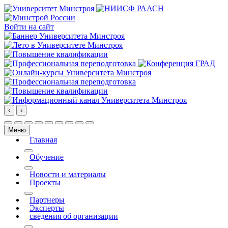
Войти на сайт
‹
›
Меню
Главная
More about: Главная
Обучение
More about: Обучение
Новости и материалы
Проекты
More about: Проекты
Партнеры
Эксперты
сведения об организации