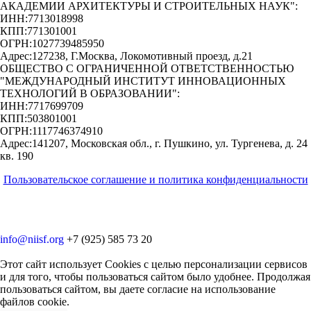
АКАДЕМИИ АРХИТЕКТУРЫ И СТРОИТЕЛЬНЫХ НАУК"
:
ИНН:
7713018998
КПП:
771301001
ОГРН:
1027739485950
Адрес:
127238, Г.Москва, Локомотивный проезд, д.21
ОБЩЕСТВО С ОГРАНИЧЕННОЙ ОТВЕТСТВЕННОСТЬЮ
"МЕЖДУНАРОДНЫЙ ИНСТИТУТ ИННОВАЦИОННЫХ
ТЕХНОЛОГИЙ В ОБРАЗОВАНИИ"
:
ИНН:
7717699709
КПП:
503801001
ОГРН:
1117746374910
Адрес:
141207, Московская обл., г. Пушкино, ул. Тургенева, д. 24
кв. 190
Пользовательское соглашение и политика конфиденциальности
© 2018-2025. A.POST. Все права защищены законодательством
РФ
info@niisf.org
+7 (925) 585 73 20
Этот сайт использует Cookies с целью персонализации сервисов
и для того, чтобы пользоваться сайтом было удобнее. Продолжая
пользоваться сайтом, вы даете согласие на использование
файлов cookie.