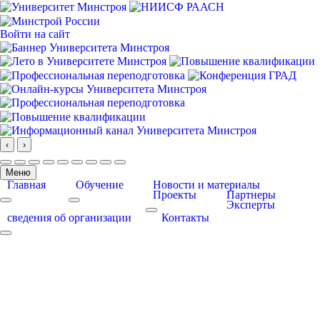
Войти на сайт
‹
›
Меню
Главная
Обучение
Новости и материалы
Проекты
Партнеры
Эксперты
More about: Главная
More about: Обучение
More about: Проекты
сведения об организации
Контакты
More about: сведения об организации