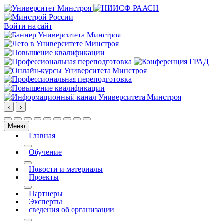
Войти на сайт
‹
›
Меню
Главная
More about: Главная
Обучение
More about: Обучение
Новости и материалы
Проекты
More about: Проекты
Партнеры
Эксперты
сведения об организации