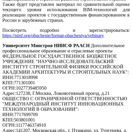
Также будет представлен материал по сравнительной оценке
текущего уровня использования BIM-технологий для
реализации проектов с государственным финансированием в
России и зарубежных странах.
Посмотреть подробно и зарегистрироваться:
https://niisf.org/obuchenie/format-obucheniya/vebinary
Университет Минстроя НИИСФ РААСН
Дополнительное
профессиональное образование и отраслевые проекты
ФЕДЕРАЛЬНОЕ ГОСУДАРСТВЕННОЕ БЮДЖЕТНОЕ
УЧРЕЖДЕНИЕ "НАУЧНО-ИССЛЕДОВАТЕЛЬСКИЙ
ИНСТИТУТ СТРОИТЕЛЬНОЙ ФИЗИКИ РОССИЙСКОЙ
АКАДЕМИИ АРХИТЕКТУРЫ И СТРОИТЕЛЬНЫХ НАУК"
:
ИНН:
7713018998
КПП:
771301001
ОГРН:
1027739485950
Адрес:
127238, Г.Москва, Локомотивный проезд, д.21
ОБЩЕСТВО С ОГРАНИЧЕННОЙ ОТВЕТСТВЕННОСТЬЮ
"МЕЖДУНАРОДНЫЙ ИНСТИТУТ ИННОВАЦИОННЫХ
ТЕХНОЛОГИЙ В ОБРАЗОВАНИИ"
:
ИНН:
7717699709
КПП:
503801001
ОГРН:
1117746374910
Адрес:
141207, Московская обл., г. Пушкино, ул. Тургенева, д.