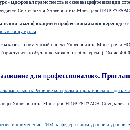
рс «Цифровая грамотность и основы цифровизации стр
с выдачей Сертификата Университета Минстроя НИИСФ РАА
ышения квалификации и профессиональной переподгот
и к выбору курса
сзаказе»
- совместный проект Университета Минстроя и Н
 (приступить к обучению можно в любое время). Около 4000
азование для профессионалов». Пригла
альный ремонт. Решение контрольно-практических задач. Ча
сперт Университета Минстроя НИИСФ РААСН, Специалист 
ение и применение ТИМ на федеральном уровне и уровне с