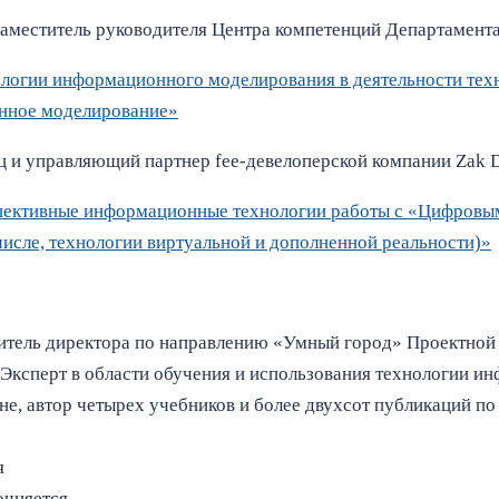
аместитель руководителя Центра компетенций Департамента
логии информационного моделирования в деятельности техн
нное моделирование»
ц и управляющий партнер fee-девелоперской компании Zak 
ективные информационные технологии работы с «Цифровы
 числе, технологии виртуальной и дополненной реальности)»
итель директора по направлению «Умный город» Проектной
Эксперт в области обучения и использования технологии и
е, автор четырех учебников и более двухсот публикаций по
я
очняется