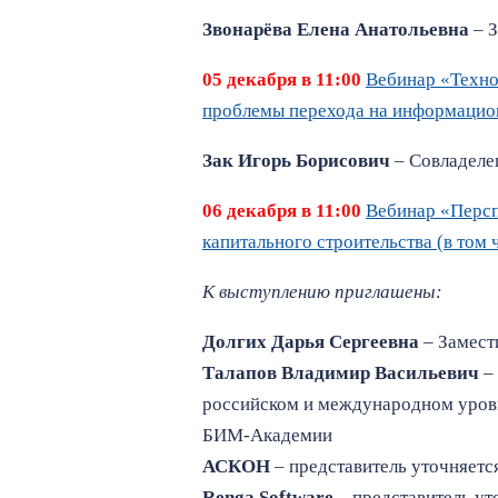
Звонарёва Елена Анатольевна
– З
05 декабря в 11:00
Вебинар «Техно
проблемы перехода на информацио
Зак Игорь Борисович
– Совладеле
06 декабря в 11:00
Вебинар «Персп
капитального строительства (в том
К выступлению приглашены:
Долгих Дарья Сергеевна
– Замест
Талапов Владимир Васильевич
– 
российском и международном уровн
БИМ-Академии
АСКОН
– представитель уточняетс
Renga Software
– представитель ут