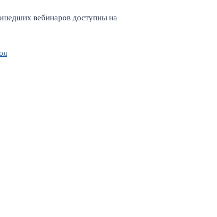
рошедших вебинаров доступны на
оя