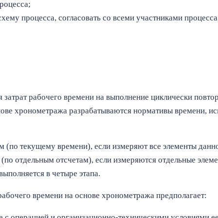
роцесса;
схему процесса, согласовать со всеми участниками процесс
 затрат рабочего времени на выполнение циклически повт
нове хронометража разрабатываются нормативы времени, ис
(по текущему времени), если измеряют все элементы данно
(по отдельным отсчетам), если измеряются отдельные элеме
ыполняется в четыре этапа.
рабочего времени на основе хронометража предполагает:
е с операцией и организационно-техническими условиями е