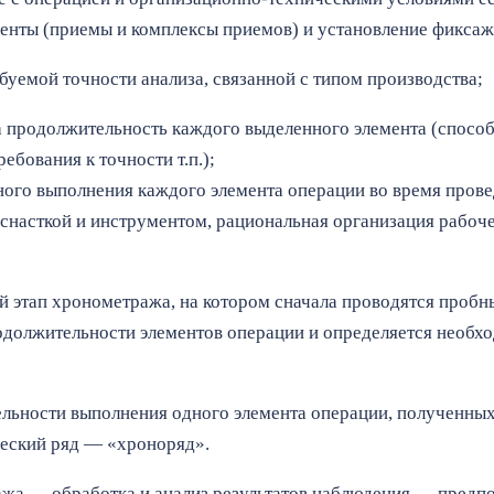
менты (приемы и комплексы приемов) и установление фиксаж
буемой точности анализа, связанной с типом производства;
а продолжительность каждого выделенного элемента (способ
ебования к точности т.п.);
ьного выполнения каждого элемента операции во время пров
снасткой и инструментом, рациональная организация рабочего
й этап хронометража, на котором сначала проводятся проб
одолжительности элементов операции и определяется необх
льности выполнения одного элемента операции, полученных
еский ряд — «хроноряд».
ажа — обработка и анализ результатов наблюдения — предпо