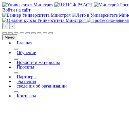
Войти на сайт
‹
›
Меню
Главная
More about: Главная
Обучение
More about: Обучение
Новости и материалы
Проекты
More about: Проекты
Партнеры
Эксперты
сведения об организации
More about: сведения об организации
Контакты