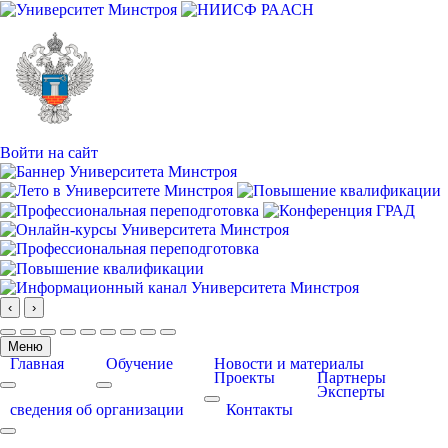
Войти на сайт
‹
›
Меню
Главная
Обучение
Новости и материалы
Проекты
Партнеры
Эксперты
More about: Главная
More about: Обучение
More about: Проекты
сведения об организации
Контакты
More about: сведения об организации