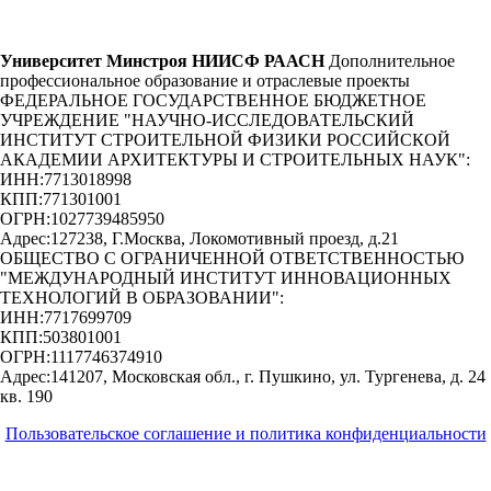
Университет Минстроя НИИСФ РААСН
Дополнительное
профессиональное образование и отраслевые проекты
ФЕДЕРАЛЬНОЕ ГОСУДАРСТВЕННОЕ БЮДЖЕТНОЕ
УЧРЕЖДЕНИЕ "НАУЧНО-ИССЛЕДОВАТЕЛЬСКИЙ
ИНСТИТУТ СТРОИТЕЛЬНОЙ ФИЗИКИ РОССИЙСКОЙ
АКАДЕМИИ АРХИТЕКТУРЫ И СТРОИТЕЛЬНЫХ НАУК"
:
ИНН:
7713018998
КПП:
771301001
ОГРН:
1027739485950
Адрес:
127238, Г.Москва, Локомотивный проезд, д.21
ОБЩЕСТВО С ОГРАНИЧЕННОЙ ОТВЕТСТВЕННОСТЬЮ
"МЕЖДУНАРОДНЫЙ ИНСТИТУТ ИННОВАЦИОННЫХ
ТЕХНОЛОГИЙ В ОБРАЗОВАНИИ"
:
ИНН:
7717699709
КПП:
503801001
ОГРН:
1117746374910
Адрес:
141207, Московская обл., г. Пушкино, ул. Тургенева, д. 24
кв. 190
Пользовательское соглашение и политика конфиденциальности
© 2018-2025. A.POST. Все права защищены законодательством
РФ