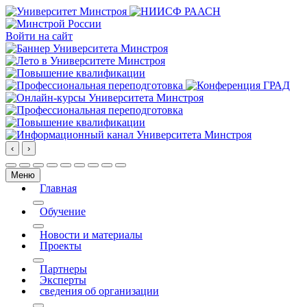
Войти на сайт
‹
›
Меню
Главная
More about: Главная
Обучение
More about: Обучение
Новости и материалы
Проекты
More about: Проекты
Партнеры
Эксперты
сведения об организации