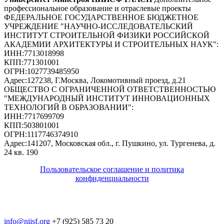
профессиональное образование и отраслевые проекты
ФЕДЕРАЛЬНОЕ ГОСУДАРСТВЕННОЕ БЮДЖЕТНОЕ
УЧРЕЖДЕНИЕ "НАУЧНО-ИССЛЕДОВАТЕЛЬСКИЙ
ИНСТИТУТ СТРОИТЕЛЬНОЙ ФИЗИКИ РОССИЙСКОЙ
АКАДЕМИИ АРХИТЕКТУРЫ И СТРОИТЕЛЬНЫХ НАУК"
:
ИНН:
7713018998
КПП:
771301001
ОГРН:
1027739485950
Адрес:
127238, Г.Москва, Локомотивный проезд, д.21
ОБЩЕСТВО С ОГРАНИЧЕННОЙ ОТВЕТСТВЕННОСТЬЮ
"МЕЖДУНАРОДНЫЙ ИНСТИТУТ ИННОВАЦИОННЫХ
ТЕХНОЛОГИЙ В ОБРАЗОВАНИИ"
:
ИНН:
7717699709
КПП:
503801001
ОГРН:
1117746374910
Адрес:
141207, Московская обл., г. Пушкино, ул. Тургенева, д.
24 кв. 190
Пользовательское соглашение и политика
конфиденциальности
© 2018-2025. A.POST. Все права защищены
законодательством РФ
info@niisf.org
+7 (925) 585 73 20