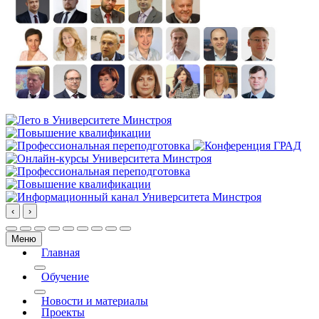
‹
›
Меню
Главная
More about: Главная
Обучение
More about: Обучение
Новости и материалы
Проекты