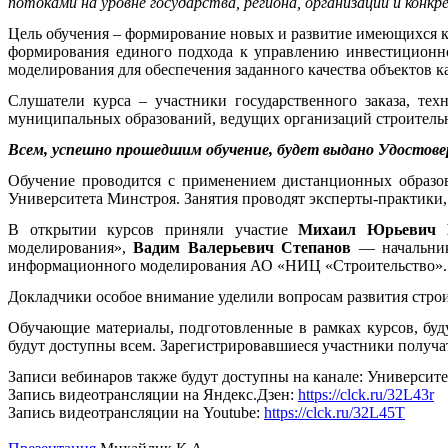
потоками на уровне государства, региона, организации и конкр
Цель обучения – формирование новых и развитие имеющихся ко
формирования единого подхода к управлению инвестиционно
моделирования для обеспечения заданного качества объектов к
Слушатели курса – участники государственного заказа, тех
муниципальных образований, ведущих организаций строительно
Всем, успешно прошедшим обучение, будет выдано Удосто
Обучение проводится с применением дистанционных образов
Университета Минстроя. Занятия проводят эксперты-практики
В открытии курсов приняли участие
Михаил Юрьевич 
моделирования»,
Вадим Валерьевич Степанов
— начальник
информационного моделирования АО «НИЦ «Строительство».
Докладчики особое внимание уделили вопросам развития стро
Обучающие материалы, подготовленные в рамках курсов, буду
будут доступны всем. Зарегистрировавшиеся участники получа
Записи вебинаров также будут доступны на канале: Университ
Запись видеотрансляции на Яндекс.Дзен:
https://clck.ru/32L43r
Запись видеотрансляции на Youtube:
https://clck.ru/32L45T