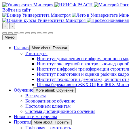
Войти на сайт
‹
›
Меню
Главная
More about: Главная
Институты
Институт управления и информационного мо
Институт экспертной и контрольно-надзорной
Институт цифровой трансформации строител
Институт подготовки и оценки рабочих кадр
Институт технологий демонтажа, очистки от з
Школа бережливого ЖКХ ОЦК в ЖКХ Минст
Обучение
More about: Обучение
Все курсы
Корпоративное обучение
Постоянным клиентам
Система дистанционного обучения
Новости и материалы
Проекты
More about: Проекты
Цифровая грамотность