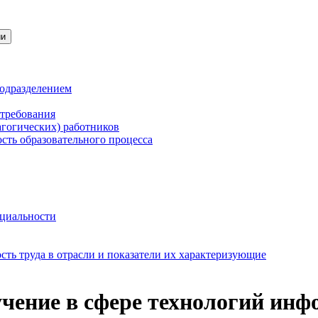
ии
подразделением
 требования
агогических) работников
сть образовательного процесса
нциальности
ть труда в отрасли и показатели их характеризующие
бучение в сфере технологий ин