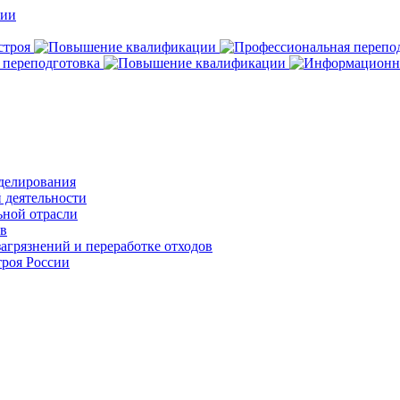
делирования
 деятельности
ьной отрасли
ов
агрязнений и переработке отходов
роя России