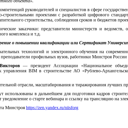
етного объекта».
мпетенций руководителей и специалистов в сфере государствен
-строительными проектами с разработкой цифрового стандар
апительного строительства, соблюдения сроков и бюджетов проек
нические заказчики: представители министерств и ведомств,
го комплекса и т.д.
верение о повышении квалификации или Сертификат Универс
ательных технологий и электронного обучения на современн
, преподаватели профильных вузов, работники Минстроя России
Викторов
— президент Ассоциации «Национальное объеди
 управления BIM в строительстве АО «Рублево-Архангельск
ительной отрасли, масштабирования и тиражирования лучших п
т использованы в дальнейшем для подготовки кадров строител
т уведомление о старте вебинара и ссылку на трансляцию на эл
ета Минстроя
https://zen.yandex.ru/niisforg