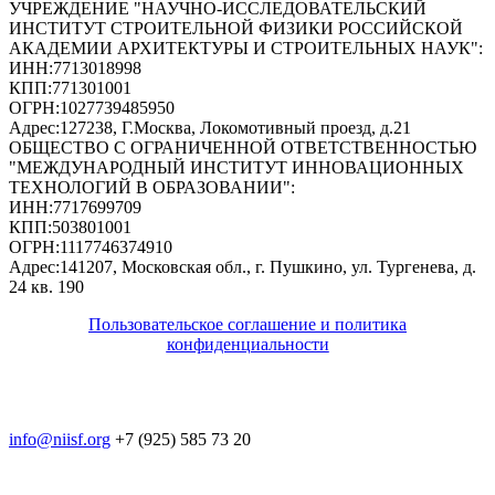
УЧРЕЖДЕНИЕ "НАУЧНО-ИССЛЕДОВАТЕЛЬСКИЙ
ИНСТИТУТ СТРОИТЕЛЬНОЙ ФИЗИКИ РОССИЙСКОЙ
АКАДЕМИИ АРХИТЕКТУРЫ И СТРОИТЕЛЬНЫХ НАУК"
:
ИНН:
7713018998
КПП:
771301001
ОГРН:
1027739485950
Адрес:
127238, Г.Москва, Локомотивный проезд, д.21
ОБЩЕСТВО С ОГРАНИЧЕННОЙ ОТВЕТСТВЕННОСТЬЮ
"МЕЖДУНАРОДНЫЙ ИНСТИТУТ ИННОВАЦИОННЫХ
ТЕХНОЛОГИЙ В ОБРАЗОВАНИИ"
:
ИНН:
7717699709
КПП:
503801001
ОГРН:
1117746374910
Адрес:
141207, Московская обл., г. Пушкино, ул. Тургенева, д.
24 кв. 190
Пользовательское соглашение и политика
конфиденциальности
© 2018-2025. A.POST. Все права защищены
законодательством РФ
info@niisf.org
+7 (925) 585 73 20