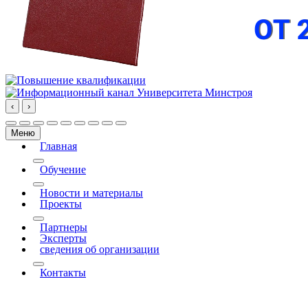
‹
›
Меню
Главная
More about: Главная
Обучение
More about: Обучение
Новости и материалы
Проекты
More about: Проекты
Партнеры
Эксперты
сведения об организации
More about: сведения об организации
Контакты