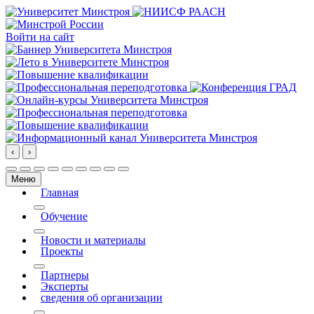
Войти на сайт
‹
›
Меню
Главная
More about: Главная
Обучение
More about: Обучение
Новости и материалы
Проекты
More about: Проекты
Партнеры
Эксперты
сведения об организации