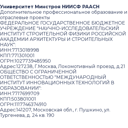
Университет Минстроя НИИСФ РААСН
Дополнительное профессиональное образование и
отраслевые проекты
ФЕДЕРАЛЬНОЕ ГОСУДАРСТВЕННОЕ БЮДЖЕТНОЕ
УЧРЕЖДЕНИЕ "НАУЧНО-ИССЛЕДОВАТЕЛЬСКИЙ
ИНСТИТУТ СТРОИТЕЛЬНОЙ ФИЗИКИ РОССИЙСКОЙ
АКАДЕМИИ АРХИТЕКТУРЫ И СТРОИТЕЛЬНЫХ
НАУК"
:
ИНН:
7713018998
КПП:
771301001
ОГРН:
1027739485950
Адрес:
127238, Г.Москва, Локомотивный проезд, д.21
ОБЩЕСТВО С ОГРАНИЧЕННОЙ
ОТВЕТСТВЕННОСТЬЮ "МЕЖДУНАРОДНЫЙ
ИНСТИТУТ ИННОВАЦИОННЫХ ТЕХНОЛОГИЙ В
ОБРАЗОВАНИИ"
:
ИНН:
7717699709
КПП:
503801001
ОГРН:
1117746374910
Адрес:
141207, Московская обл., г. Пушкино, ул.
Тургенева, д. 24 кв. 190
Пользовательское соглашение и политика