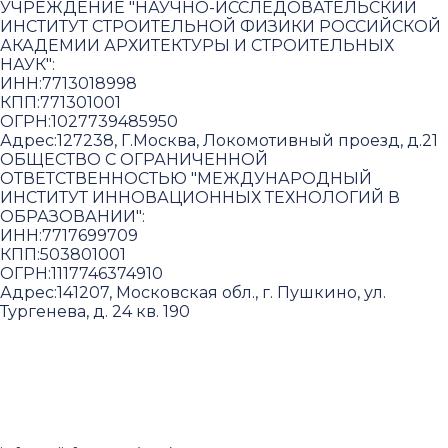
УЧРЕЖДЕНИЕ "НАУЧНО-ИССЛЕДОВАТЕЛЬСКИЙ
ИНСТИТУТ СТРОИТЕЛЬНОЙ ФИЗИКИ РОССИЙСКОЙ
АКАДЕМИИ АРХИТЕКТУРЫ И СТРОИТЕЛЬНЫХ
НАУК"
:
ИНН:
7713018998
КПП:
771301001
ОГРН:
1027739485950
Адрес:
127238, Г.Москва, Локомотивный проезд, д.21
ОБЩЕСТВО С ОГРАНИЧЕННОЙ
ОТВЕТСТВЕННОСТЬЮ "МЕЖДУНАРОДНЫЙ
ИНСТИТУТ ИННОВАЦИОННЫХ ТЕХНОЛОГИЙ В
ОБРАЗОВАНИИ"
:
ИНН:
7717699709
КПП:
503801001
ОГРН:
1117746374910
Адрес:
141207, Московская обл., г. Пушкино, ул.
Тургенева, д. 24 кв. 190
Пользовательское соглашение и политика
конфиденциальности
© 2018-2025. A.POST. Все права защищены
законодательством РФ