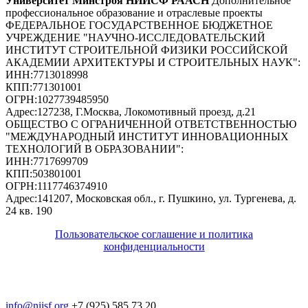
Университет Минстроя НИИСФ РААСН
Дополнительное
профессиональное образование и отраслевые проекты
ФЕДЕРАЛЬНОЕ ГОСУДАРСТВЕННОЕ БЮДЖЕТНОЕ
УЧРЕЖДЕНИЕ "НАУЧНО-ИССЛЕДОВАТЕЛЬСКИЙ
ИНСТИТУТ СТРОИТЕЛЬНОЙ ФИЗИКИ РОССИЙСКОЙ
АКАДЕМИИ АРХИТЕКТУРЫ И СТРОИТЕЛЬНЫХ НАУК"
:
ИНН:
7713018998
КПП:
771301001
ОГРН:
1027739485950
Адрес:
127238, Г.Москва, Локомотивный проезд, д.21
ОБЩЕСТВО С ОГРАНИЧЕННОЙ ОТВЕТСТВЕННОСТЬЮ
"МЕЖДУНАРОДНЫЙ ИНСТИТУТ ИННОВАЦИОННЫХ
ТЕХНОЛОГИЙ В ОБРАЗОВАНИИ"
:
ИНН:
7717699709
КПП:
503801001
ОГРН:
1117746374910
Адрес:
141207, Московская обл., г. Пушкино, ул. Тургенева, д.
24 кв. 190
Пользовательское соглашение и политика
конфиденциальности
© 2018-2025. A.POST. Все права защищены
законодательством РФ
info@niisf.org
+7 (925) 585 73 20