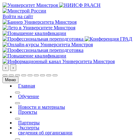
Войти на сайт
‹
›
Меню
Главная
More about: Главная
Обучение
More about: Обучение
Новости и материалы
Проекты
More about: Проекты
Партнеры
Эксперты
сведения об организации