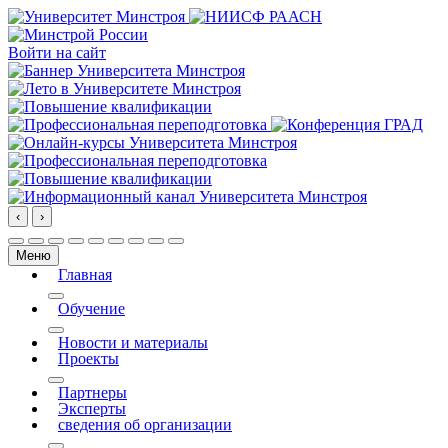
Войти на сайт
‹
›
Меню
Главная
More about: Главная
Обучение
More about: Обучение
Новости и материалы
Проекты
More about: Проекты
Партнеры
Эксперты
сведения об организации