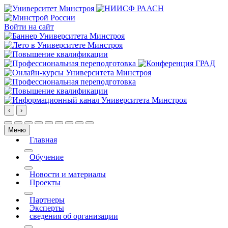
Войти на сайт
‹
›
Меню
Главная
More about: Главная
Обучение
More about: Обучение
Новости и материалы
Проекты
More about: Проекты
Партнеры
Эксперты
сведения об организации