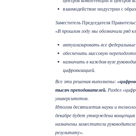
центров компетенций и центров к
взаимодействие индустрии с обра
Заместитель Председателя Правитель
«В прошлом году мы обозначили ряд к
актуализировать все федеральные
обеспечить массовую переподгот
назначить в каждом вузе руководи
цифровизацией.
Все эти решения выполнены:
«цифрово
тысяч преподавателей.
Раздел
«
цифр
университетов.
Итогом десятилетия науки и техноло
декабре будет утверждена концепция 
назначены заместители руководителей
результату».