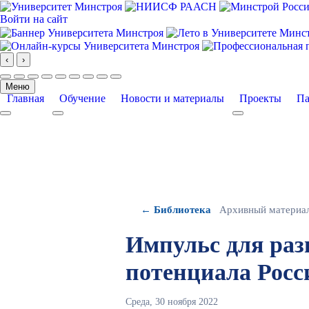
Войти на сайт
‹
›
Меню
Главная
Обучение
Новости и материалы
Проекты
Па
More about: Главная
More about: Обучение
More about: Про
← Библиотека
Архивный материа
Импульс для раз
потенциала Росс
Среда, 30 ноября 2022