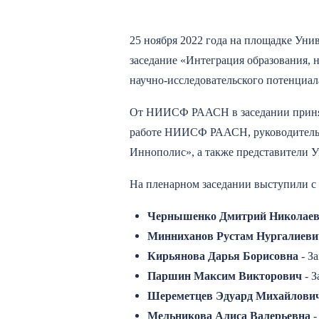
25 ноября 2022 года на площадке Уни
заседание «Интеграция образования, н
научно-исследовательского потенциал
От НИИСФ РААСН в заседании приня
работе НИИСФ РААСН, руководитель 
Иннополис», а также представители
На пленарном заседании выступили с
Чернышенко Дмитрий Николае
Минниханов Рустам Нургалиеви
Кирьянова Дарья Борисовна
- З
Паршин Максим Викторович
- З
Шереметцев Эдуард Михайлови
Мельникова Алиса Валерьевна
-