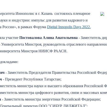
верситета Иннополис в г. Казань состоялось пленарное
ауки и индустрии: импульс для развития кадрового и
а России», в рамках Форума
Digital Innopolis Days 2022.
ла участие
Постовалова Алина Анатольевна
- Заместитель ди
Университета Минстроя, руководитель отраслевого направлен
 Университета Минстроя НИИСФ РААСН.
 докладами:
вич
- Заместитель Председателя Правительства Российской Феде
ч
- Президент Республики Татарстан;
аместитель министра науки и высшего образования Российской 
аместитель министра цифрового развития, связи и массовых ко
ч
- Заместитель министра энергетики Российской Федерации;
 Генеральный директор ООО "СИБУР ДИДЖИТАЛ";