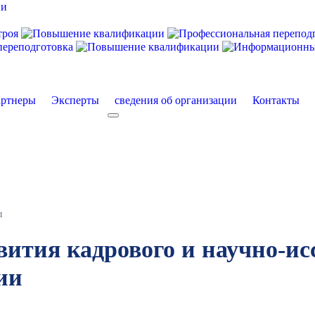
ртнеры
Эксперты
сведения об организации
Контакты
екты
More about: сведения об организации
л
вития кадрового и научно-ис
ии