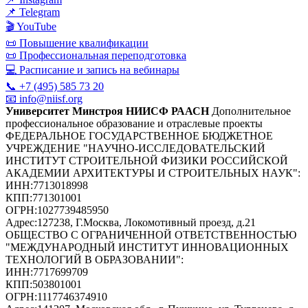
📌 Telegram
🎬 YouTube
📜 Повышение квалификации
📜 Профессиональная переподготовка
💻 Расписание и запись на вебинары
📞 +7 (495) 585 73 20
📧 info@niisf.org
Университет Минстроя НИИСФ РААСН
Дополнительное
профессиональное образование и отраслевые проекты
ФЕДЕРАЛЬНОЕ ГОСУДАРСТВЕННОЕ БЮДЖЕТНОЕ
УЧРЕЖДЕНИЕ "НАУЧНО-ИССЛЕДОВАТЕЛЬСКИЙ
ИНСТИТУТ СТРОИТЕЛЬНОЙ ФИЗИКИ РОССИЙСКОЙ
АКАДЕМИИ АРХИТЕКТУРЫ И СТРОИТЕЛЬНЫХ НАУК"
:
ИНН:
7713018998
КПП:
771301001
ОГРН:
1027739485950
Адрес:
127238, Г.Москва, Локомотивный проезд, д.21
ОБЩЕСТВО С ОГРАНИЧЕННОЙ ОТВЕТСТВЕННОСТЬЮ
"МЕЖДУНАРОДНЫЙ ИНСТИТУТ ИННОВАЦИОННЫХ
ТЕХНОЛОГИЙ В ОБРАЗОВАНИИ"
:
ИНН:
7717699709
КПП:
503801001
ОГРН:
1117746374910