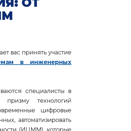
Я: ОТ
ЯМ
ет вас принять участие
емам в инженерных
ваются специалисты в
 призму технологий
современные цифровые
ных, автоматизировать
ности (ИЦММ), которые