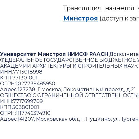
Трансляция начнется 
Минстроя
(доступ к з
Университет Минстроя НИИСФ РААСН
Дополните
ФЕДЕРАЛЬНОЕ ГОСУДАРСТВЕННОЕ БЮДЖЕТНОЕ У
АКАДЕМИИ АРХИТЕКТУРЫ И СТРОИТЕЛЬНЫХ НАУК
ИНН:
7713018998
КПП:
771301001
ОГРН:
1027739485950
Адрес:
127238, Г.Москва, Локомотивный проезд, д.21
ОБЩЕСТВО С ОГРАНИЧЕННОЙ ОТВЕТСТВЕННОСТЬ
ИНН:
7717699709
КПП:
503801001
ОГРН:
1117746374910
Адрес:
141207, Московская обл., г. Пушкино, ул. Тургене
Польз