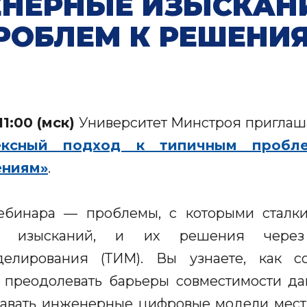
НЕРНЫЕ ИЗЫСКАНИ
РОБЛЕМ К РЕШЕНИ
1:00 (мск)
Университет Минстроя приглаша
ексный подход к типичным пробл
ениям»
.
ебинара — проблемы, с которыми сталки
х изысканий, и их решения через
елирования (ТИМ). Вы узнаете, как 
 преодолевать барьеры совместимости дан
давать инженерные цифровые модели мест