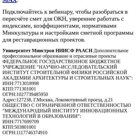
Подключайтесь к вебинару, чтобы разобраться в
пересчёте смет для ОКН, увереннее работать с
индексами, коэффициентами, нормативами
Минкультуры и настройками сметной программы
для реставрационных проектов.
Университет Минстроя НИИСФ РААСН
Дополнительное
профессиональное образование и отраслевые проекты
ФЕДЕРАЛЬНОЕ ГОСУДАРСТВЕННОЕ БЮДЖЕТНОЕ
УЧРЕЖДЕНИЕ "НАУЧНО-ИССЛЕДОВАТЕЛЬСКИЙ
ИНСТИТУТ СТРОИТЕЛЬНОЙ ФИЗИКИ РОССИЙСКОЙ
АКАДЕМИИ АРХИТЕКТУРЫ И СТРОИТЕЛЬНЫХ НАУК"
:
ИНН:
7713018998
КПП:
771301001
ОГРН:
1027739485950
Адрес:
127238, Г.Москва, Локомотивный проезд, д.21
ОБЩЕСТВО С ОГРАНИЧЕННОЙ ОТВЕТСТВЕННОСТЬЮ
"МЕЖДУНАРОДНЫЙ ИНСТИТУТ ИННОВАЦИОННЫХ
ТЕХНОЛОГИЙ В ОБРАЗОВАНИИ"
:
ИНН:
7717699709
КПП:
503801001
ОГРН:
1117746374910