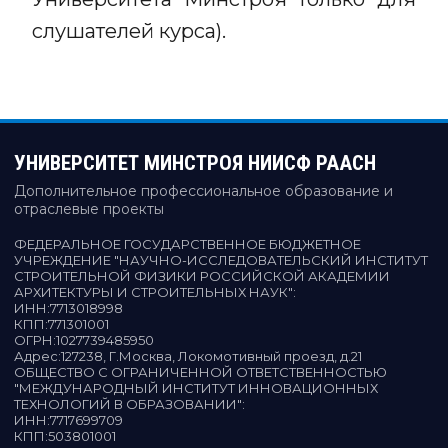
слушателей курса).
УНИВЕРСИТЕТ МИНСТРОЯ НИИСФ РААСН
Дополнительное профессиональное образование и
отраслевые проекты
ФЕДЕРАЛЬНОЕ ГОСУДАРСТВЕННОЕ БЮДЖЕТНОЕ
УЧРЕЖДЕНИЕ "НАУЧНО-ИССЛЕДОВАТЕЛЬСКИЙ ИНСТИТУТ
СТРОИТЕЛЬНОЙ ФИЗИКИ РОССИЙСКОЙ АКАДЕМИИ
АРХИТЕКТУРЫ И СТРОИТЕЛЬНЫХ НАУК"
:
ИНН:
7713018998
КПП:
771301001
ОГРН:
1027739485950
Адрес:
127238, Г.Москва, Локомотивный проезд, д.21
ОБЩЕСТВО С ОГРАНИЧЕННОЙ ОТВЕТСТВЕННОСТЬЮ
"МЕЖДУНАРОДНЫЙ ИНСТИТУТ ИННОВАЦИОННЫХ
ТЕХНОЛОГИЙ В ОБРАЗОВАНИИ"
:
ИНН:
7717699709
КПП:
503801001