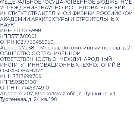
ФЕДЕРАЛЬНОЕ ГОСУДАРСТВЕННОЕ БЮДЖЕТНОЕ
УЧРЕЖДЕНИЕ "НАУЧНО-ИССЛЕДОВАТЕЛЬСКИЙ
ИНСТИТУТ СТРОИТЕЛЬНОЙ ФИЗИКИ РОССИЙСКОЙ
АКАДЕМИИ АРХИТЕКТУРЫ И СТРОИТЕЛЬНЫХ
НАУК"
:
ИНН:
7713018998
КПП:
771301001
ОГРН:
1027739485950
Адрес:
127238, Г.Москва, Локомотивный проезд, д.21
ОБЩЕСТВО С ОГРАНИЧЕННОЙ
ОТВЕТСТВЕННОСТЬЮ "МЕЖДУНАРОДНЫЙ
ИНСТИТУТ ИННОВАЦИОННЫХ ТЕХНОЛОГИЙ В
ОБРАЗОВАНИИ"
:
ИНН:
7717699709
КПП:
503801001
ОГРН:
1117746374910
Адрес:
141207, Московская обл., г. Пушкино, ул.
Тургенева, д. 24 кв. 190
Пользовательское соглашение и политика
конфиденциальности
© 2018-2025. A.POST. Все права защищены
законодательством РФ