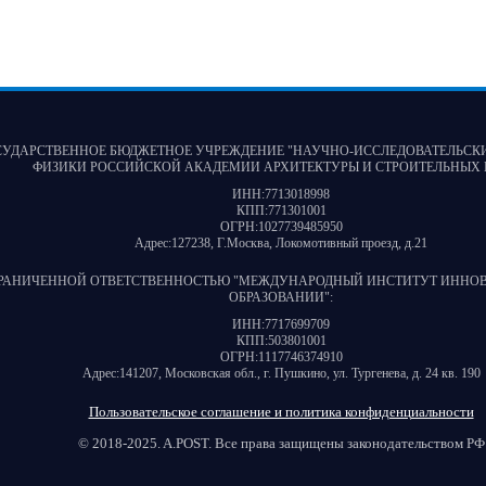
СУДАРСТВЕННОЕ БЮДЖЕТНОЕ УЧРЕЖДЕНИЕ "НАУЧНО-ИССЛЕДОВАТЕЛЬСК
ФИЗИКИ РОССИЙСКОЙ АКАДЕМИИ АРХИТЕКТУРЫ И СТРОИТЕЛЬНЫХ 
ИНН:
7713018998
КПП:
771301001
ОГРН:
1027739485950
Адрес:
127238, Г.Москва, Локомотивный проезд, д.21
ГРАНИЧЕННОЙ ОТВЕТСТВЕННОСТЬЮ "МЕЖДУНАРОДНЫЙ ИНСТИТУТ ИННО
ОБРАЗОВАНИИ"
:
ИНН:
7717699709
КПП:
503801001
ОГРН:
1117746374910
Адрес:
141207, Московская обл., г. Пушкино, ул. Тургенева, д. 24 кв. 190
Пользовательское соглашение и политика конфиденциальности
© 2018-2025. A.POST. Все права защищены законодательством РФ