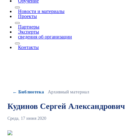
Обучение
More about: Обучение
Новости и материалы
Проекты
More about: Проекты
Партнеры
Эксперты
сведения об организации
More about: сведения об организации
Контакты
← Библиотека
Архивный материал
Кудинов Сергей Александрович
Среда, 17 июня 2020