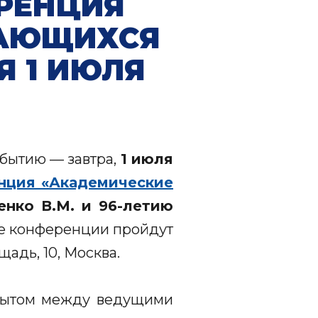
РЕНЦИЯ
ДАЮЩИХСЯ
 1 ИЮЛЯ
обытию — завтра,
1 июля
нция «Академические
нко В.М. и 96-летию
ие конференции пройдут
адь, 10, Москва.
пытом между ведущими