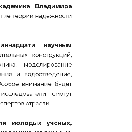
кадемика Владимира
итие теории надежности
диннадцати научным
ительных конструкций,
ехника, моделирование
ение и водоотведение,
 Особое внимание будет
сследователи смогут
спертов отрасли.
ля молодых ученых,