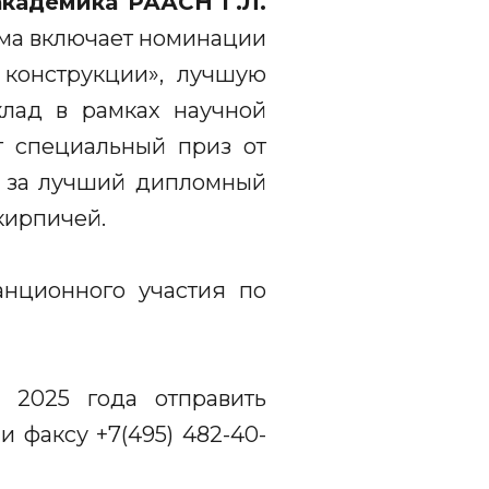
кадемика РААСН Г.Л.
мма включает номинации
конструкции», лучшую
клад в рамках научной
т специальный приз от
в за лучший дипломный
кирпичей.
нционного участия по
 2025 года отправить
и факсу +7(495) 482-40-