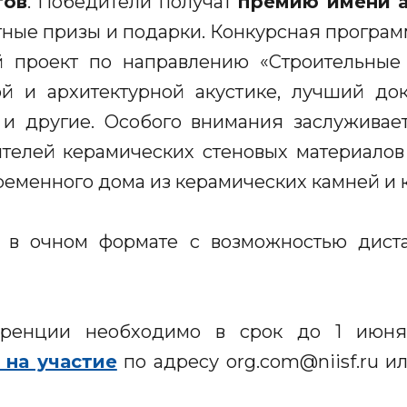
тов
. Победители получат
премию имени а
ятные призы и подарки. Конкурсная програ
 проект по направлению «Строительные 
ой и архитектурной акустике, лучший до
 другие. Особого внимания заслуживае
телей керамических стеновых материало
временного дома из керамических камней и 
 в очном формате с возможностью диста
ренции необходимо в срок до 1 июня
 на участие
по адресу org.com@niisf.ru ил