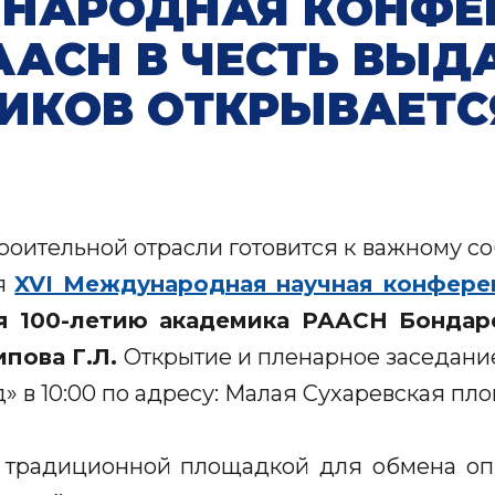
НАРОДНАЯ КОНФЕ
ААСН В ЧЕСТЬ ВЫ
ИКОВ ОТКРЫВАЕТСЯ
роительной отрасли готовится к важному с
ся
XVI Международная научная конфере
я 100-летию академика РААСН Бондаре
пова Г.Л.
Открытие и пленарное заседан
д»
в 10:00
по адресу: Малая Сухаревская площ
е традиционной площадкой для обмена о