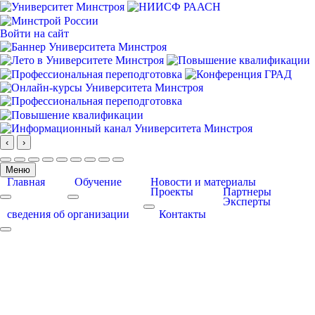
Войти на сайт
‹
›
Меню
Главная
Обучение
Новости и материалы
Проекты
Партнеры
Эксперты
More about: Главная
More about: Обучение
More about: Проекты
сведения об организации
Контакты
More about: сведения об организации