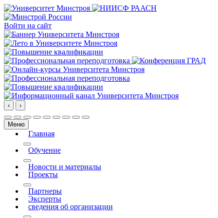
Войти на сайт
‹
›
Меню
Главная
More about: Главная
Обучение
More about: Обучение
Новости и материалы
Проекты
More about: Проекты
Партнеры
Эксперты
сведения об организации