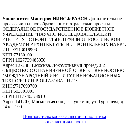
Университет Минстроя НИИСФ РААСН
Дополнительное
профессиональное образование и отраслевые проекты
ФЕДЕРАЛЬНОЕ ГОСУДАРСТВЕННОЕ БЮДЖЕТНОЕ
УЧРЕЖДЕНИЕ "НАУЧНО-ИССЛЕДОВАТЕЛЬСКИЙ
ИНСТИТУТ СТРОИТЕЛЬНОЙ ФИЗИКИ РОССИЙСКОЙ
АКАДЕМИИ АРХИТЕКТУРЫ И СТРОИТЕЛЬНЫХ НАУК"
:
ИНН:
7713018998
КПП:
771301001
ОГРН:
1027739485950
Адрес:
127238, Г.Москва, Локомотивный проезд, д.21
ОБЩЕСТВО С ОГРАНИЧЕННОЙ ОТВЕТСТВЕННОСТЬЮ
"МЕЖДУНАРОДНЫЙ ИНСТИТУТ ИННОВАЦИОННЫХ
ТЕХНОЛОГИЙ В ОБРАЗОВАНИИ"
:
ИНН:
7717699709
КПП:
503801001
ОГРН:
1117746374910
Адрес:
141207, Московская обл., г. Пушкино, ул. Тургенева, д.
24 кв. 190
Пользовательское соглашение и политика
конфиденциальности