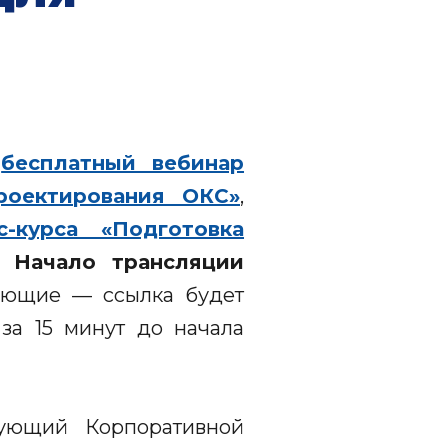
т
бесплатный вебинар
роектирования ОКС»
,
с-курса «Подготовка
.
Начало трансляции
лающие — ссылка будет
за 15 минут до начала
дующий Корпоративной