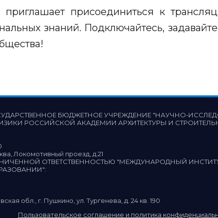
 приглашает присоединиться к трансля
альных знаний. Подключайтесь, задавайте 
общества!
СУДАРСТВЕННОЕ БЮДЖЕТНОЕ УЧРЕЖДЕНИЕ "НАУЧНО-ИССЛЕД
ИЗИКИ РОССИЙСКОЙ АКАДЕМИИ АРХИТЕКТУРЫ И СТРОИТЕЛЬ
0
сква, Локомотивный проезд, д.21
АНИЧЕННОЙ ОТВЕТСТВЕННОСТЬЮ "МЕЖДУНАРОДНЫЙ ИНСТИ
БРАЗОВАНИИ"
:
вская обл., г. Пушкино, ул. Тургенева, д. 24 кв. 190
Пользовательское соглашение и политика конфиденциаль