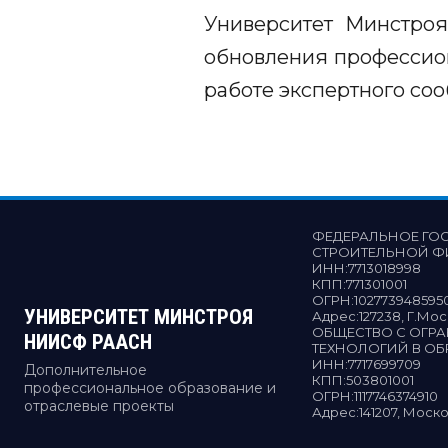
Университет Минстроя
обновления профессион
работе экспертного со
ФЕДЕРАЛЬНОЕ ГО
СТРОИТЕЛЬНОЙ Ф
ИНН:
7713018998
КПП:
771301001
ОГРН:
102773948595
УНИВЕРСИТЕТ МИНСТРОЯ
Адрес:
127238, Г.Мо
ОБЩЕСТВО С ОГР
НИИСФ РААСН
ТЕХНОЛОГИЙ В О
ИНН:
7717699709
Дополнительное
КПП:
503801001
профессиональное образование и
ОГРН:
1117746374910
отраслевые проекты
Адрес:
141207, Моско