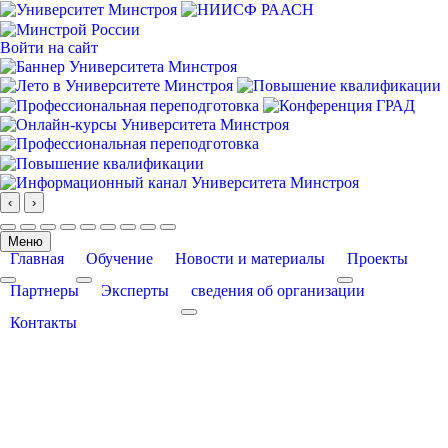
Войти на сайт
‹
›
Меню
Главная
Обучение
Новости и материалы
Проекты
More about: Главная
More about: Обучение
More about: Про
Партнеры
Эксперты
сведения об организации
More about: сведения об организации
Контакты