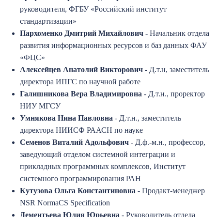
руководителя, ФГБУ «Российский институт
стандартизации»
Пархоменко Дмитрий Михайлович -
Начальник отдела
развития информационных ресурсов и баз данных ФАУ
«ФЦС»
Алексейцев Анатолий Викторович
- Д.т.н, заместитель
директора ИПГС по научной работе
Галишникова Вера Владимировна
- Д.т.н., проректор
НИУ МГСУ
Умнякова Нина Павловна
- Д.т.н., заместитель
директора НИИСФ РААСН по науке
Семенов Виталий Адольфович
- Д.ф.-м.н., профессор,
заведующий отделом системной интеграции и
прикладных программных комплексов, Институт
системного программирования РАН
Кутузова Ольга Константиновна
- Продакт-менеджер
NSR NormaCS Specification
Дементьева Юлия Юрьевна
- Руководитель отдела