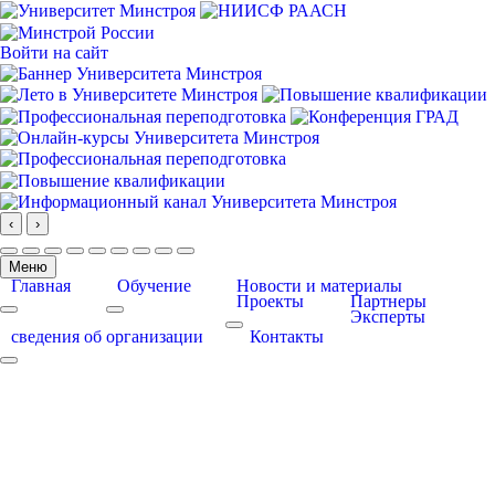
Войти на сайт
‹
›
Меню
Главная
Обучение
Новости и материалы
Проекты
Партнеры
Эксперты
More about: Главная
More about: Обучение
More about: Проекты
сведения об организации
Контакты
More about: сведения об организации