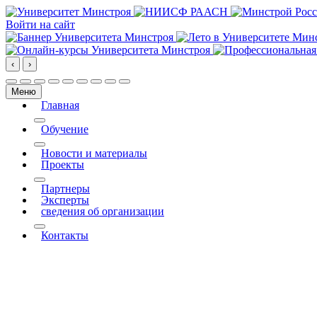
Войти на сайт
‹
›
Меню
Главная
More about: Главная
Обучение
More about: Обучение
Новости и материалы
Проекты
More about: Проекты
Партнеры
Эксперты
сведения об организации
More about: сведения об организации
Контакты